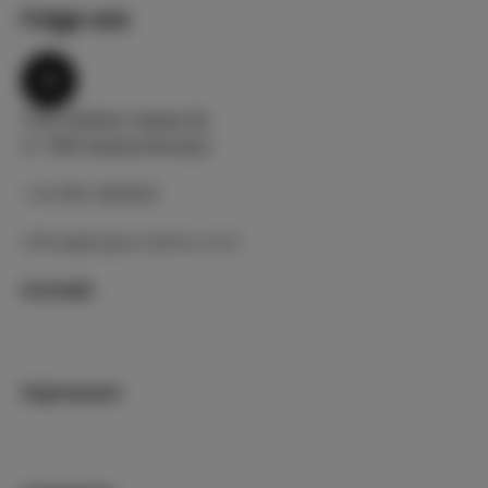
Folge uns
Fritz Göllner Gasse 2e
A-7301 Deutschkreutz
+43 660 3891661
office@supercattivo.com
Kontakt
Impressum